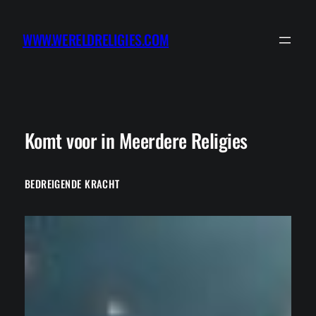
Ga
naar
WWW.WERELDRELIGIES.COM
de
inhoud
Komt voor in Meerdere Religies
BEDREIGENDE KRACHT